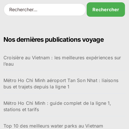
R
e
c
h
e
r
Nos dernières publications voyage
c
h
e
Croisière au Vietnam : les meilleures expériences sur
r
l’eau
:
Métro Ho Chi Minh aéroport Tan Son Nhat : liaisons
bus et trajets depuis la ligne 1
Métro Ho Chi Minh : guide complet de la ligne 1,
stations et tarifs
Top 10 des meilleurs water parks au Vietnam