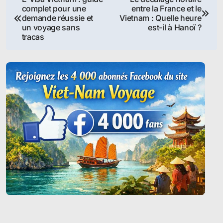
complet pour une
entre la France et le
de
demande réussie et
Vietnam : Quelle heure
un voyage sans
est-il à Hanoï ?
l’article
tracas