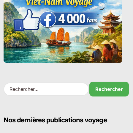
R
e
c
h
e
r
Nos dernières publications voyage
c
h