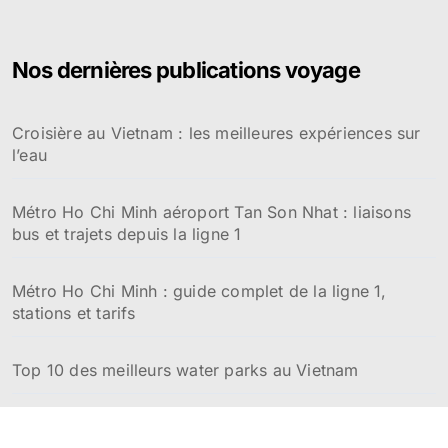
h
e
r
Nos dernières publications voyage
c
h
e
Croisière au Vietnam : les meilleures expériences sur
r
l’eau
:
Métro Ho Chi Minh aéroport Tan Son Nhat : liaisons
bus et trajets depuis la ligne 1
Métro Ho Chi Minh : guide complet de la ligne 1,
stations et tarifs
Top 10 des meilleurs water parks au Vietnam
Top 10 des meilleurs restaurants à Hué au Vietnam :