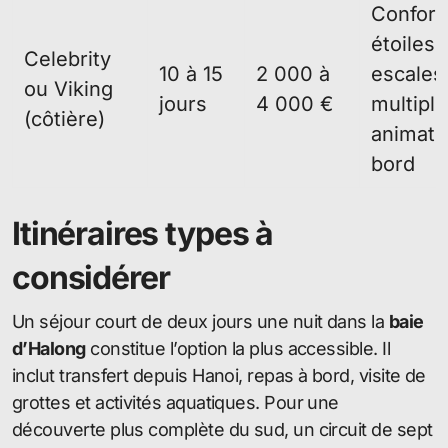
Confort
étoiles,
Celebrity
10 à 15
2 000 à
escales
ou Viking
jours
4 000 €
multiple
(côtière)
animati
bord
Itinéraires types à
considérer
Un séjour court de deux jours une nuit dans la
baie
d’Halong
constitue l’option la plus accessible. Il
inclut transfert depuis Hanoi, repas à bord, visite de
grottes et activités aquatiques. Pour une
découverte plus complète du sud, un circuit de sept