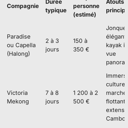
Durée
Atouts
Compagnie
personne
typique
princip
(estimé)
Jonque
Paradise
élégant
2 à 3
150 à
ou Capella
kayak in
jours
350 €
(Halong)
vue
panora
Immers
culturel
Victoria
7 à 8
1 200 à 2
marché
Mekong
jours
500 €
flottants
extensi
Cambo