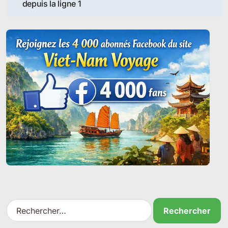
depuis la ligne 1
l’article
R
e
c