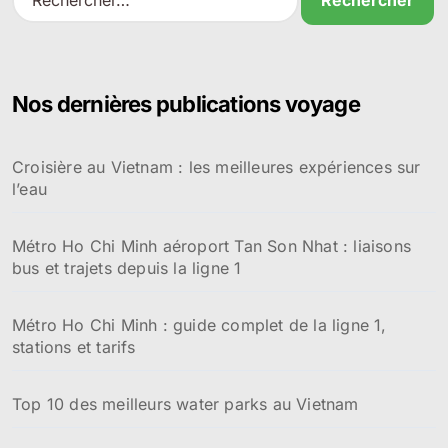
e
c
h
e
r
Nos dernières publications voyage
c
h
e
Croisière au Vietnam : les meilleures expériences sur
r
l’eau
:
Métro Ho Chi Minh aéroport Tan Son Nhat : liaisons
bus et trajets depuis la ligne 1
Métro Ho Chi Minh : guide complet de la ligne 1,
stations et tarifs
Top 10 des meilleurs water parks au Vietnam