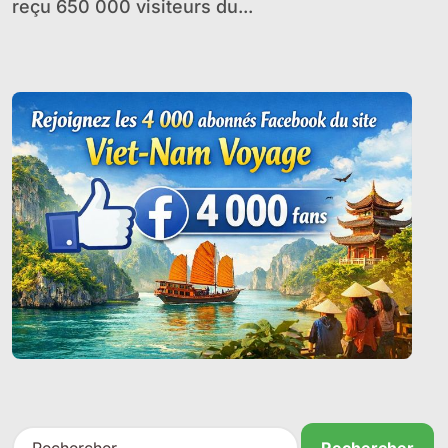
reçu 650 000 visiteurs du...
R