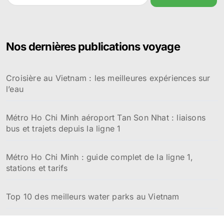
c
h
e
r
Nos dernières publications voyage
c
h
e
Croisière au Vietnam : les meilleures expériences sur
r
l’eau
:
Métro Ho Chi Minh aéroport Tan Son Nhat : liaisons
bus et trajets depuis la ligne 1
Métro Ho Chi Minh : guide complet de la ligne 1,
stations et tarifs
Top 10 des meilleurs water parks au Vietnam