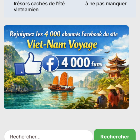
trésors cachés de l’été
à ne pas manquer
l’article
vietnamien
R
e