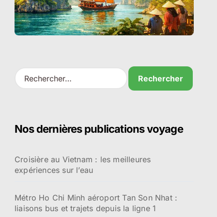
R
e
c
h
e
r
Nos dernières publications voyage
c
h
e
Croisière au Vietnam : les meilleures
r
expériences sur l’eau
:
Métro Ho Chi Minh aéroport Tan Son Nhat :
liaisons bus et trajets depuis la ligne 1