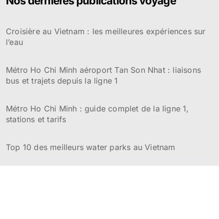
Nos dernières publications voyage
c
h
e
Croisière au Vietnam : les meilleures expériences sur
r
l’eau
:
Métro Ho Chi Minh aéroport Tan Son Nhat : liaisons
bus et trajets depuis la ligne 1
Métro Ho Chi Minh : guide complet de la ligne 1,
stations et tarifs
Top 10 des meilleurs water parks au Vietnam
Top 10 des meilleurs restaurants à Hué au Vietnam :
saveurs impériales et adresses incontournables