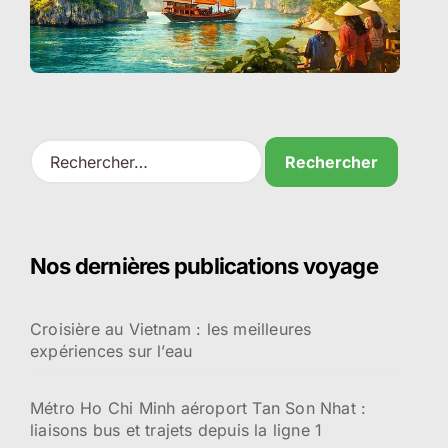
R
e
c
h
e
r
Nos dernières publications voyage
c
h
e
Croisière au Vietnam : les meilleures
r
expériences sur l’eau
:
Métro Ho Chi Minh aéroport Tan Son Nhat :
liaisons bus et trajets depuis la ligne 1