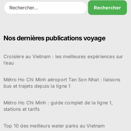
R
e
c
h
e
r
Nos dernières publications voyage
c
h
e
Croisière au Vietnam : les meilleures expériences sur
r
l’eau
:
Métro Ho Chi Minh aéroport Tan Son Nhat : liaisons
bus et trajets depuis la ligne 1
Métro Ho Chi Minh : guide complet de la ligne 1,
stations et tarifs
Top 10 des meilleurs water parks au Vietnam