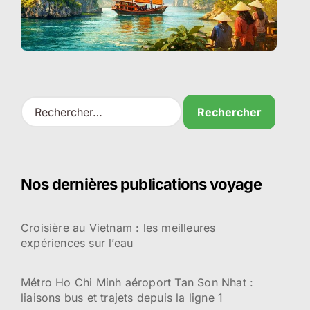
R
e
c
h
e
r
Nos dernières publications voyage
c
h
e
Croisière au Vietnam : les meilleures
r
expériences sur l’eau
:
Métro Ho Chi Minh aéroport Tan Son Nhat :
liaisons bus et trajets depuis la ligne 1