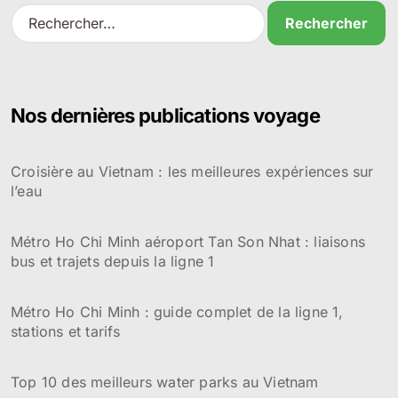
R
e
c
h
e
r
Nos dernières publications voyage
c
h
e
Croisière au Vietnam : les meilleures expériences sur
r
l’eau
:
Métro Ho Chi Minh aéroport Tan Son Nhat : liaisons
bus et trajets depuis la ligne 1
Métro Ho Chi Minh : guide complet de la ligne 1,
stations et tarifs
Top 10 des meilleurs water parks au Vietnam