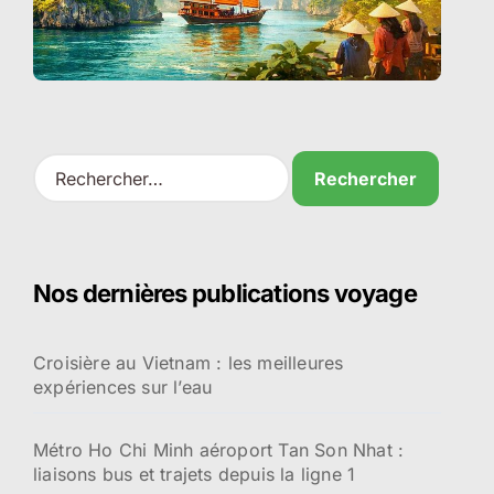
R
e
c
h
e
r
Nos dernières publications voyage
c
h
e
Croisière au Vietnam : les meilleures
r
expériences sur l’eau
:
Métro Ho Chi Minh aéroport Tan Son Nhat :
liaisons bus et trajets depuis la ligne 1