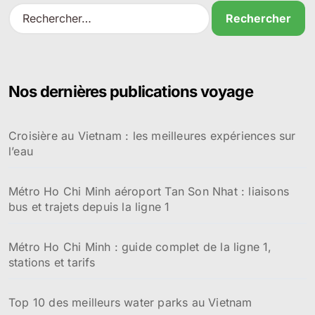
R
e
c
h
e
r
Nos dernières publications voyage
c
h
e
Croisière au Vietnam : les meilleures expériences sur
r
l’eau
:
Métro Ho Chi Minh aéroport Tan Son Nhat : liaisons
bus et trajets depuis la ligne 1
Métro Ho Chi Minh : guide complet de la ligne 1,
stations et tarifs
Top 10 des meilleurs water parks au Vietnam