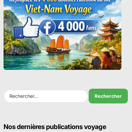
R
e
c
h
e
r
Nos dernières publications voyage
c