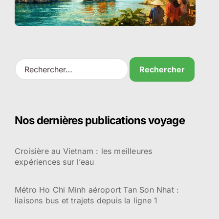
R
e
c
h
e
r
Nos dernières publications voyage
c
h
e
Croisière au Vietnam : les meilleures
r
expériences sur l’eau
:
Métro Ho Chi Minh aéroport Tan Son Nhat :
liaisons bus et trajets depuis la ligne 1