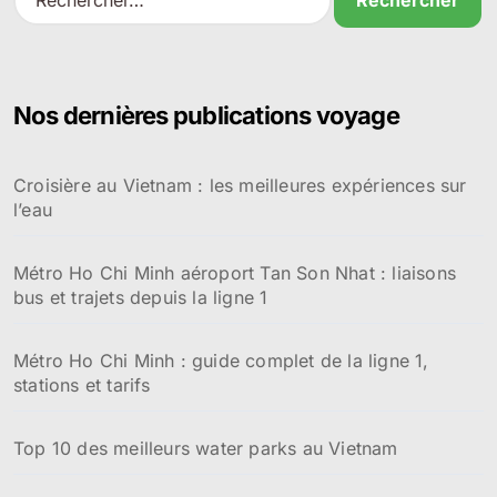
e
c
h
e
r
Nos dernières publications voyage
c
h
e
Croisière au Vietnam : les meilleures expériences sur
r
l’eau
:
Métro Ho Chi Minh aéroport Tan Son Nhat : liaisons
bus et trajets depuis la ligne 1
Métro Ho Chi Minh : guide complet de la ligne 1,
stations et tarifs
Top 10 des meilleurs water parks au Vietnam