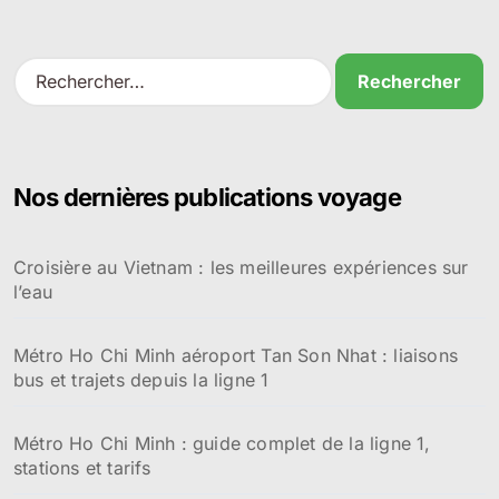
R
e
c
h
e
r
Nos dernières publications voyage
c
h
e
Croisière au Vietnam : les meilleures expériences sur
r
l’eau
:
Métro Ho Chi Minh aéroport Tan Son Nhat : liaisons
bus et trajets depuis la ligne 1
Métro Ho Chi Minh : guide complet de la ligne 1,
stations et tarifs