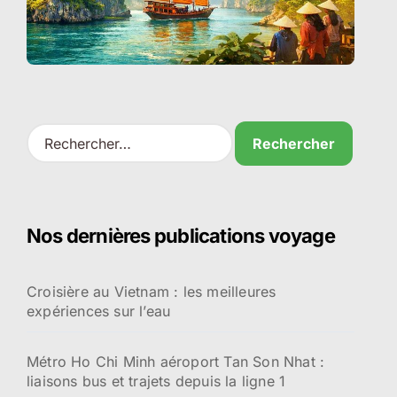
R
e
c
h
e
r
Nos dernières publications voyage
c
h
e
Croisière au Vietnam : les meilleures
r
expériences sur l’eau
:
Métro Ho Chi Minh aéroport Tan Son Nhat :
liaisons bus et trajets depuis la ligne 1