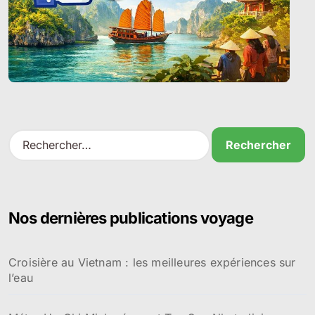
R
e
c
h
e
r
Nos dernières publications voyage
c
h
e
Croisière au Vietnam : les meilleures expériences sur
r
l’eau
: